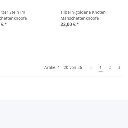
rzer Stein im
silbern-goldene Knoten
hettenknöpfe
Manschettenknöpfe
0 €
*
23,00 €
*
Artikel 1 - 20 von 26
1
2