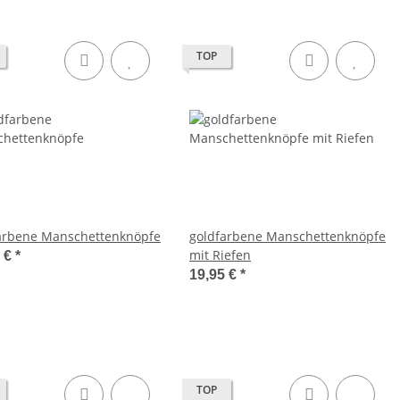
TOP
arbene Manschettenknöpfe
goldfarbene Manschettenknöpfe
mit Riefen
0 €
*
19,95 €
*
TOP