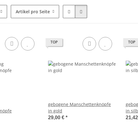
Artikel pro Seite
TOP
TOP
gebogene Manschettenknöpfe
gebog
nöpfe
in gold
in sil
29,00 €
*
21,4