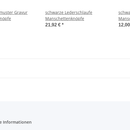
muster Gravur
schwarze Lederschlaufe
schwa
nöpfe
Manschettenknöpfe
Mansc
21,92 €
*
12,0
e Informationen