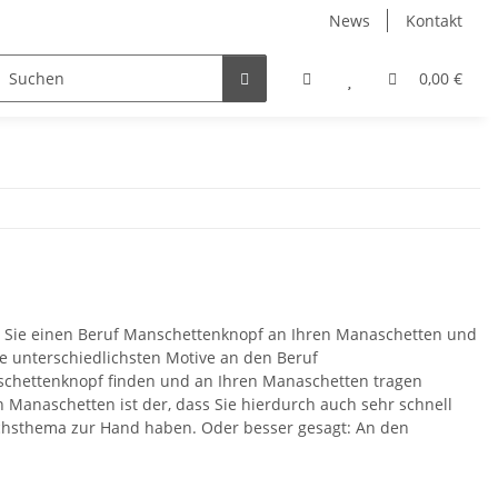
News
Kontakt
nach Farbe
Angebote %
Etuis
0,00 €
en Sie einen Beruf Manschettenknopf an Ihren Manaschetten und
ie unterschiedlichsten Motive an den Beruf
nschettenknopf finden und an Ihren Manaschetten tragen
Manaschetten ist der, dass Sie hierdurch auch sehr schnell
chsthema zur Hand haben. Oder besser gesagt: An den