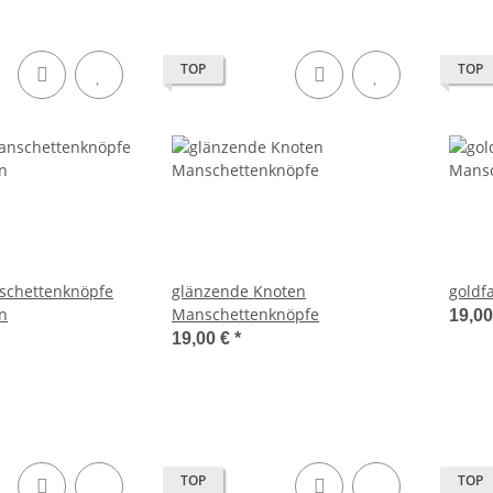
TOP
TOP
schettenknöpfe
glänzende Knoten
goldf
in
Manschettenknöpfe
19,0
19,00 €
*
TOP
TOP