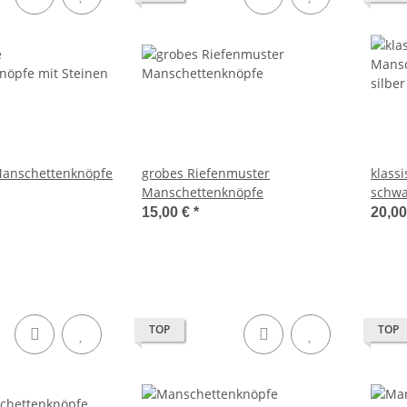
Manschettenknöpfe
grobes Riefenmuster
klass
Manschettenknöpfe
schwa
15,00 €
*
20,0
TOP
TOP