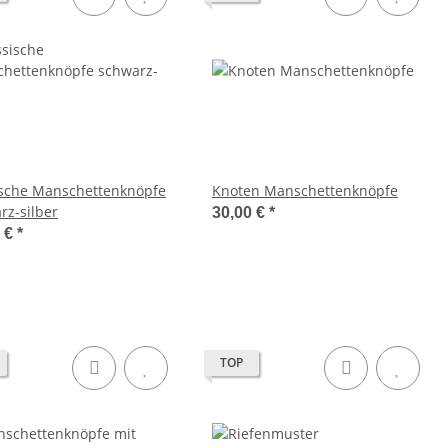
ische Manschettenknöpfe
Knoten Manschettenknöpfe
rz-silber
30,00 €
*
0 €
*
TOP