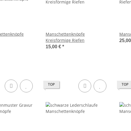
ettenknöpfe
Manschettenknöpfe
Mansc
Kreisförmige Riefen
25,0
15,00 €
*
TOP
TOP