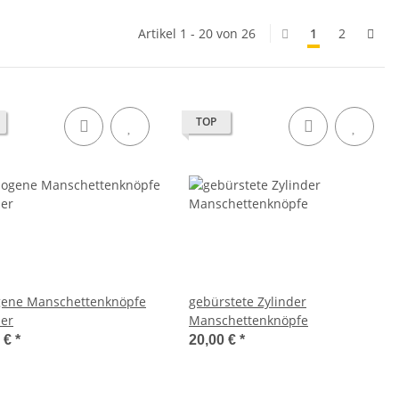
Artikel 1 - 20 von 26
1
2
TOP
ene Manschettenknöpfe
gebürstete Zylinder
ber
Manschettenknöpfe
2 €
*
20,00 €
*