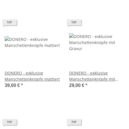
TOP
TOP
DONERO - exklusive
DONERO - exklusive
Manschettenknöpfe mattiert
Manschettenknöpfe mit
Gravur
39,00 €
*
29,00 €
*
TOP
TOP