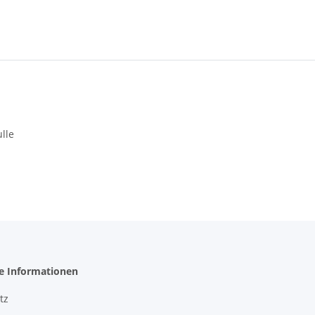
ulle
he Informationen
tz