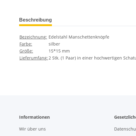
weitere Registerkarten anzeigen
Beschreibung
Bezeichnung:
Edelstahl Manschettenknöpfe
Farbe:
silber
Größe:
15*15 mm
Lieferumfang:
2 Stk. (1 Paar) in einer hochwertigen Schat
Informationen
Gesetzlic
Wir über uns
Datenschu