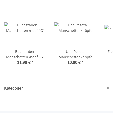
Buchstaben
Una Peseta
Zi
Manschettenknopf "G"
Manschettenknöpfe
11,90 €
*
10,00 €
*
Kategorien