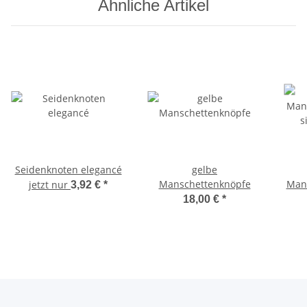
Ähnliche Artikel
Seidenknoten elegancé
gelbe
Manschettenknöpfe
Mans
jetzt nur
3,92 €
*
s
18,00 €
*