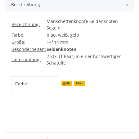
Beschreibung
Manschettenknöpfe Seidenknoten
Bezeichnung:
Segeln
Farbe:
blau, weiß, gelb
Größe:
14*14 mm
Besonderheiten:
Seidenknoten
2 Stk. (1 Paar) in einer hochwertigen
Lieferumfang:
Schatulle
Produkteigenschaft
Wert
gelb
blau
Farbe: