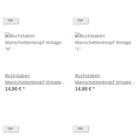
TOP
TOP
Buchstaben
Buchstaben
Manschettenknopf Vintage
Manschettenknopf Vintage
"K"
"L"
14,90 €
*
14,90 €
*
TOP
TOP