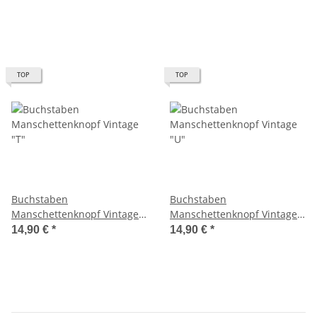
TOP
TOP
Buchstaben
Buchstaben
Manschettenknopf Vintage
Manschettenknopf Vintage
"T"
"U"
14,90 €
*
14,90 €
*