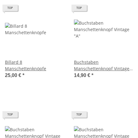
TOP
TOP
Billard 8
Buchstaben
Manschettenknöpfe
Manschettenknopf Vintage
"A"
25,00 €
*
14,90 €
*
TOP
TOP