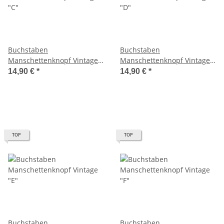
Buchstaben
Buchstaben
Manschettenknopf Vintage
Manschettenknopf Vintage
"C"
"D"
14,90 €
*
14,90 €
*
TOP
TOP
Buchstaben
Buchstaben