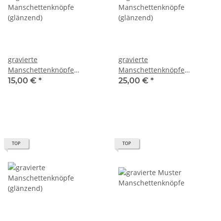
gravierte
gravierte
Manschettenknöpfe
Manschettenknöpfe
(glänzend)
(glänzend)
15,00 €
*
25,00 €
*
TOP
TOP