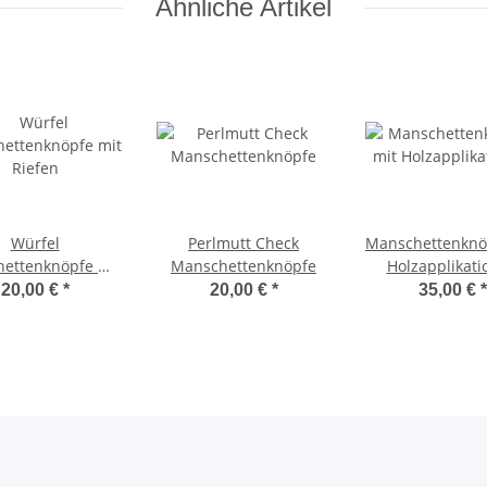
Ähnliche Artikel
Würfel
Perlmutt Check
Manschettenknö
ettenknöpfe mit
Manschettenknöpfe
Holzapplikat
Riefen
20,00 €
*
20,00 €
*
35,00 €
*