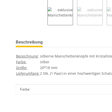
weitere Registerkarten anzeigen
Beschreibung
Bezeichnung:
silberne Manschettenknöpfe mit Kristallst
Farbe:
silber
Größe:
20*18 mm
Lieferumfang:
2 Stk. (1 Paar) in einer hochwertigen Schat
Produkteigenschaft
Wert
Farbe: