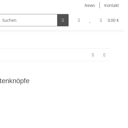
News
Kontakt
nach Farbe
Angebote %
Etuis
0,00 €
tenknöpfe