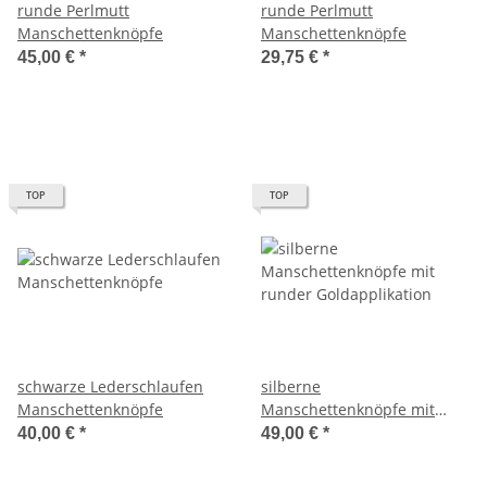
runde Perlmutt
runde Perlmutt
Manschettenknöpfe
Manschettenknöpfe
45,00 €
*
29,75 €
*
TOP
TOP
schwarze Lederschlaufen
silberne
Manschettenknöpfe
Manschettenknöpfe mit
runder Goldapplikation
40,00 €
*
49,00 €
*