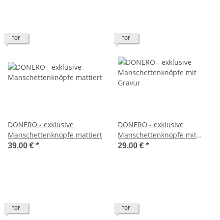
TOP
TOP
DONERO - exklusive
DONERO - exklusive
Manschettenknöpfe mattiert
Manschettenknöpfe mit
Gravur
39,00 €
*
29,00 €
*
TOP
TOP