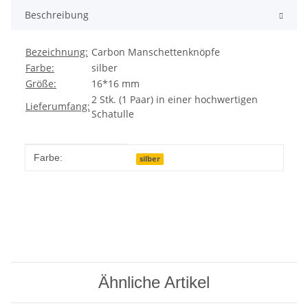
Beschreibung
Bezeichnung:
Carbon Manschettenknöpfe
Farbe:
silber
Größe:
16*16 mm
2 Stk. (1 Paar) in einer hochwertigen
Lieferumfang:
Schatulle
Produkteigenschaft
Wert
Farbe:
silber
Ähnliche Artikel