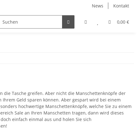
News
Kontakt
nach Farbe
Angebote %
Etuis
0,00 €
in die Tasche greifen. Aber nicht die Manschettenknöpfe der
von Ihrem Geld sparen können. Aber gespart wird bei einem
 besonders hochwertige Manschettenknöpfe, welche Sie zu einem
reich Sale an Ihren Manschetten tragen, dann wird dieses
doch einfach einmal aus und holen Sie sich
nen!