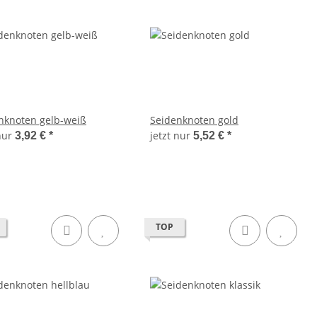
nknoten gelb-weiß
Seidenknoten gold
 nur
jetzt nur
3,92 €
*
5,52 €
*
TOP