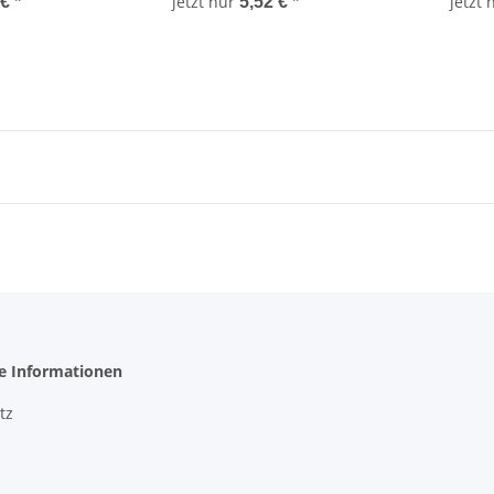
jetzt nur
jetzt
 €
*
5,52 €
*
he Informationen
tz