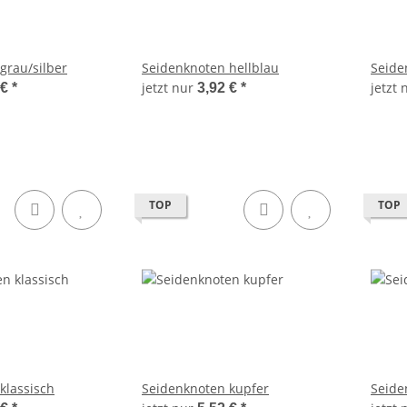
grau/silber
Seidenknoten hellblau
Seide
jetzt nur
jetzt
 €
*
3,92 €
*
TOP
TOP
klassisch
Seidenknoten kupfer
Seide