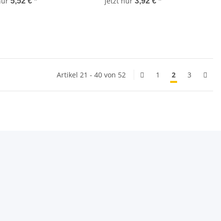
 nur
jetzt nur
5,52 €
*
3,92 €
*
Artikel 21 - 40 von 52
1
2
3