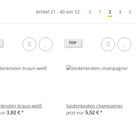
Artikel 21 - 40 von 52
1
2
3
TOP
nknoten braun-weiß
Seidenknoten champagner
 nur
jetzt nur
3,92 €
*
5,52 €
*