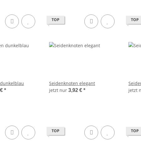
TOP
TOP
 dunkelblau
Seidenknoten elegant
Seide
jetzt nur
jetzt
 €
*
3,92 €
*
TOP
TOP