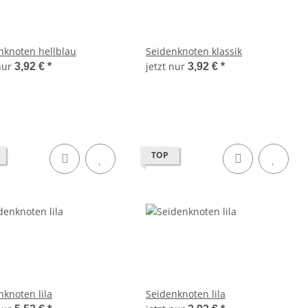
nknoten hellblau
Seidenknoten klassik
 nur
jetzt nur
3,92 €
*
3,92 €
*
TOP
nknoten lila
Seidenknoten lila