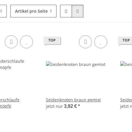
Artikel pro Seite
TOP
TOP
rschlaufe
Seidenknoten braun gemixt
Seide
nöpfe
jetzt nur
jetzt
3,92 €
*